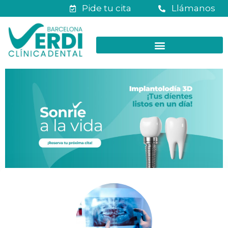
Pide tu cita
Llámanos