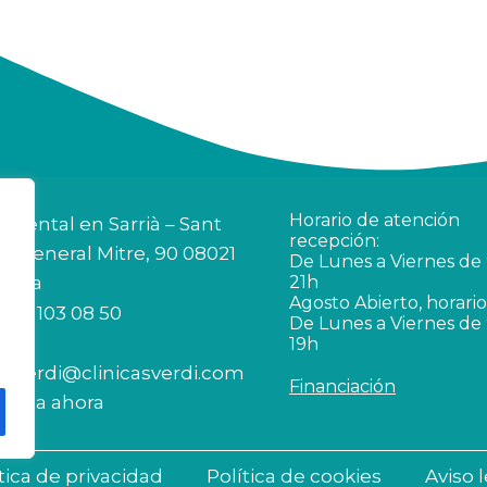
Horario de atención
a dental en Sarrià – Sant
recepción:
si General Mitre, 90 08021
De Lunes a Viernes de 
lona
21h
Agosto Abierto, horario
 93 103 08 50
De Lunes a Viernes de 
19h
casverdi@clinicasverdi.com
Financiación
 cita ahora
tica de privacidad
Política de cookies
Aviso 