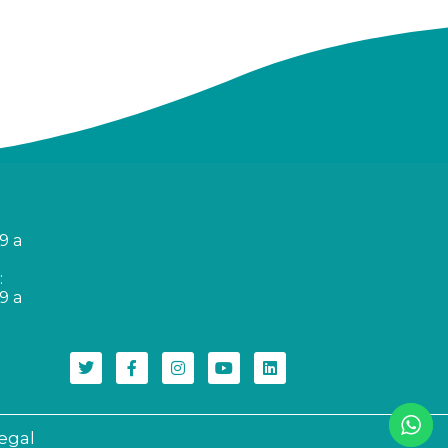
9 a
:
9 a
legal