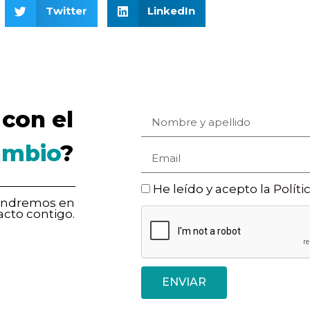
Twitter
LinkedIn
con el
ambio
?
He leído y acepto la
Políti
pondremos en
acto contigo.
ENVIAR