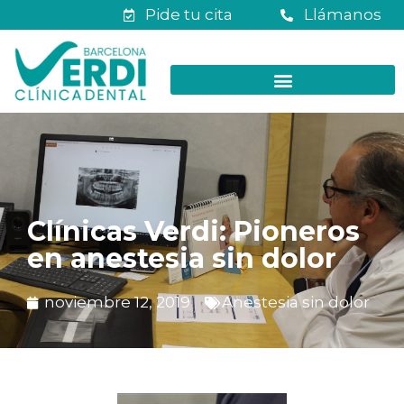
Pide tu cita
Llámanos
Clínicas Verdi: Pioneros
en anestesia sin dolor
noviembre 12, 2019
Anestesia sin dolor