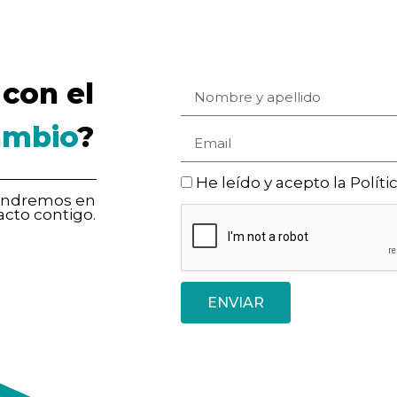
con el
ambio
?
He leído y acepto la
Políti
pondremos en
acto contigo.
ENVIAR