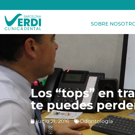
SOBRE NOSOTR
Los “tops” en tr
te puedes perde
junio 21, 2016
Odontología