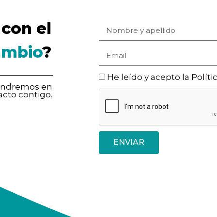
con el
ambio
?
He leído y acepto la
Políti
pondremos en
acto contigo.
ENVIAR