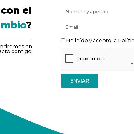
con el
ambio
?
He leído y acepto la
Políti
pondremos en
acto contigo.
ENVIAR