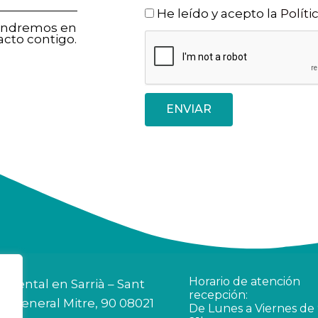
He leído y acepto la
Políti
pondremos en
acto contigo.
ENVIAR
Horario de atención
a dental en Sarrià – Sant
recepción:
si General Mitre, 90 08021
De Lunes a Viernes de 